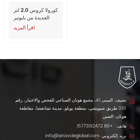
كورولا كروس 2.0 لتر
الجديدة من بايونير
وإيليت 2023
اقرأ المزيد
يضيف: المبنى A1، مجمع هونان الصناعي للفحص والاختبار، رقم
336 طريق شيويشي، منطقة يويلو، مدينة تشانغشا، مقاطعة
هونان، الصين
هاتف :
+86 15773192472
بريد إلكتروني:
info@sinovcleglobal.com