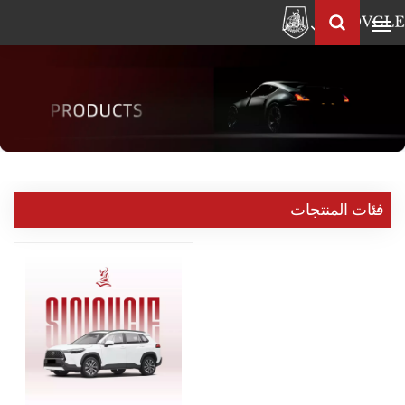
العربية
Français
English
Pусский
العربية
中
فئات المنتجات
文