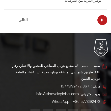
توفير المزيد من المركبات.
التالي
يضيف: المبنى A1، مجمع هونان الصناعي للفحص والاختبار، رقم
336 طريق شيويشي، منطقة يويلو، مدينة تشانغشا، مقاطعة
هونان، الصين
هاتف :
+86 15773192472
بريد إلكتروني:
info@sinovcleglobal.com
WhatsApp :
+8615773192472