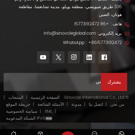
336 طريق شيويشي، منطقة يويلو، مدينة تشانغشا، مقاطعة
هونان، الصين
هاتف :
+86 15773192472
بريد إلكتروني:
info@sinovcleglobal.com
WhatsApp :
+8615773192472
© Sinovcle International Co., Ltd.
الصفحة الرئيسية
|
المنتجات
|
من نحن
|
اتصل بنا
|
مدونة
|
الأسئلة الشائعة
|
خريطة الموقع
|
XML
|
سياسة الخصوصية
IPv6 الشبكة المدعومة