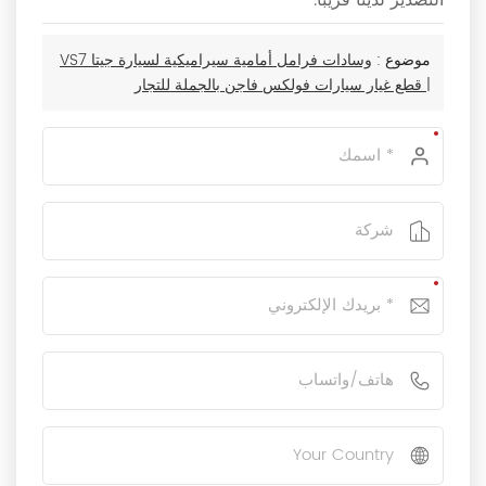
موضوع :
وسادات فرامل أمامية سيراميكية لسيارة جيتا VS7
| قطع غيار سيارات فولكس فاجن بالجملة للتجار