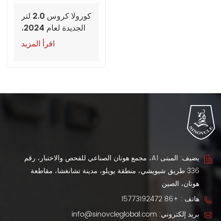
كورولا كروس 2.0 لتر
الجديدة لعام 2024،
طراز بايونير وإيليت
اقرأ المزيد
يضيف: المبنى A1، مجمع هونان الصناعي للفحص والاختبار، رقم
336 طريق شيويشي، منطقة يويلو، مدينة تشانغشا، مقاطعة
هونان، الصين
هاتف :
+86 15773192472
بريد إلكتروني:
info@sinovcleglobal.com