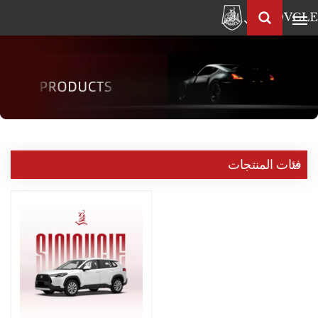
العربية
Français
English
Pусский
العربية
中
فئات المنتجات
文