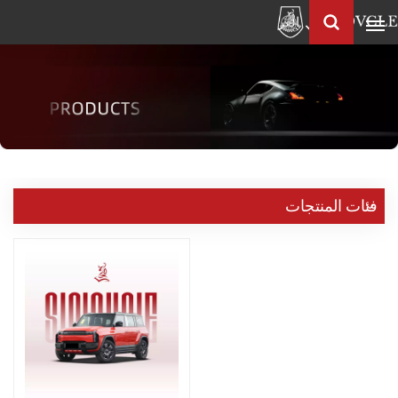
العربية
Français
English
Pусский
العربية
中
فئات المنتجات
文