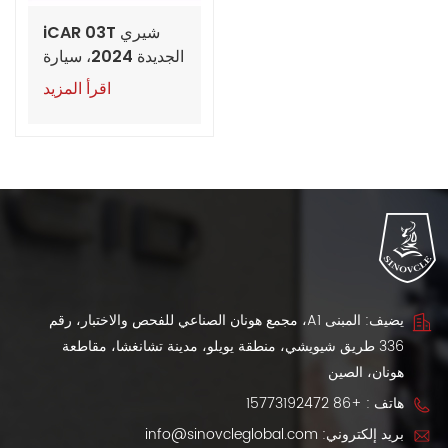
شيري iCAR 03T
الجديدة 2024، سيارة
دفع رباعي كهربائية
اقرأ المزيد
طويلة المدى، للتصدير
يضيف: المبنى A1، مجمع هونان الصناعي للفحص والاختبار، رقم
336 طريق شيويشي، منطقة يويلو، مدينة تشانغشا، مقاطعة
هونان، الصين
هاتف :
+86 15773192472
بريد إلكتروني:
info@sinovcleglobal.com