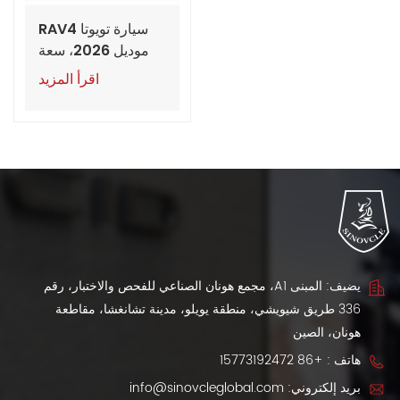
سيارة تويوتا RAV4
موديل 2026، سعة
2.0 لتر/2.5 لتر، دفع
اقرأ المزيد
رباعي، إصدار فاخر،
بنزين، سيارة
مستعملة
يضيف: المبنى A1، مجمع هونان الصناعي للفحص والاختبار، رقم
336 طريق شيويشي، منطقة يويلو، مدينة تشانغشا، مقاطعة
هونان، الصين
هاتف :
+86 15773192472
بريد إلكتروني:
info@sinovcleglobal.com