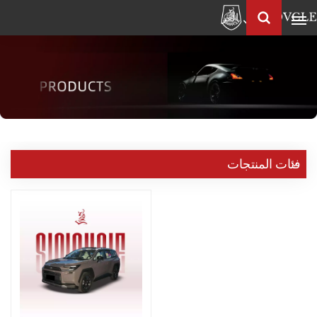
العربية
Français
English
Pусский
العربية
中
فئات المنتجات
文