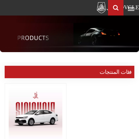
العربية
Français
English
Pусский
العربية
中
فئات المنتجات
文