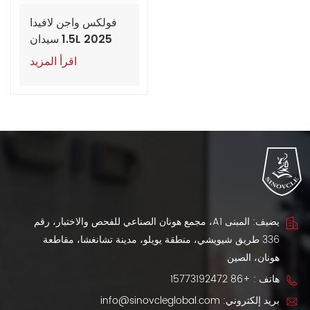
فولكس واجن لافيدا
2025 1.5L سيدان
يدوية للتصدير
اقرأ المزيد
يضيف: المبنى A1، مجمع هونان الصناعي للفحص والاختبار، رقم
336 طريق شيويشي، منطقة يويلو، مدينة تشانغشا، مقاطعة
هونان، الصين
هاتف :
+86 15773192472
بريد إلكتروني:
info@sinovcleglobal.com