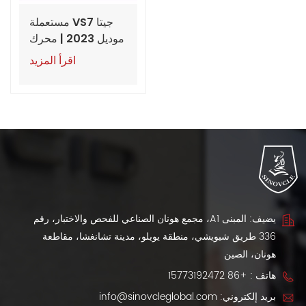
جيتا VS7 مستعملة
موديل 2023 | محرك
280TSI أوتوماتيكي
اقرأ المزيد
متقدم | 60,000 كم |
تصدير من الصين
يضيف: المبنى A1، مجمع هونان الصناعي للفحص والاختبار، رقم
336 طريق شيويشي، منطقة يويلو، مدينة تشانغشا، مقاطعة
هونان، الصين
هاتف :
+86 15773192472
بريد إلكتروني:
info@sinovcleglobal.com