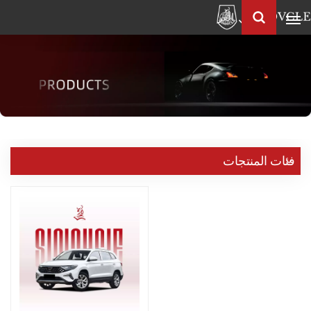
العربية
Français
English
Pусский
العربية
中
فئات المنتجات
文