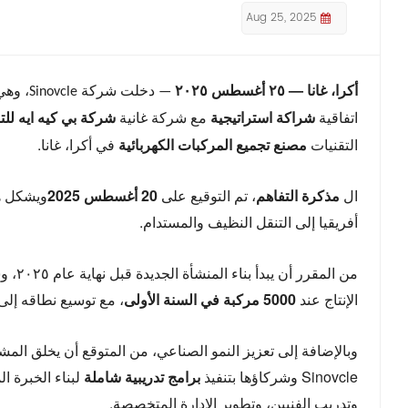
Aug 25, 2025
أكرا، غانا — ٢٥ أغسطس ٢٠٢٥
— دخلت
شراكة استراتيجية
مع شركة غانية
شركة بي كيه ايه للت
اتفاقية
التقنيات
مصنع تجميع المركبات الكهربائية
في أكرا، غانا.
ال
مذكرة التفاهم
، تم التوقيع على
20 أغسطس 2025
أفريقيا إلى التنقل النظيف والمستدام.
من ال
الإنتاج عند
5000 مركبة في السنة الأولى
، مع توسيع نطاقه إلى
وبالإضافة إلى تعزيز النمو الصناعي، من المتوقع أن يخلق الم
Sinovcle وشركاؤها بتنفيذ
برامج تدريبية شاملة
لبناء الخبرة ا
وتدريب الفنيين، وتطوير الإدارة المتخصصة.