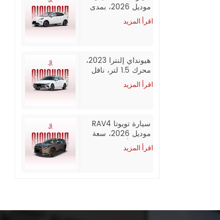
موديل 2026، بمدى
يصل إلى 437 كم
اقرأ المزيد
(CLTC)، إصدار
كومبوزد، سيارة
سيدان كهربائية
بالكامل وبسعر
هيونداي إلنترا 2023،
معقول، تصدير
محرك 1.5 لتر، ناقل
بالجملة من الصين
حركة CVT، فئة GLX
اقرأ المزيد
Elite، بنزين، سيارة
مستعملة
سيارة تويوتا RAV4
موديل 2026، سعة
2.0 لتر/2.5 لتر، دفع
اقرأ المزيد
رباعي، إصدار فاخر،
بنزين، سيارة
مستعملة