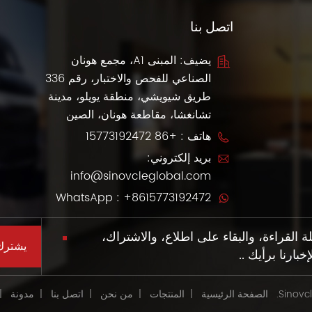
اتصل بنا
يضيف: المبنى A1، مجمع هونان
الصناعي للفحص والاختبار، رقم 336
طريق شيويشي، منطقة يويلو، مدينة
تشانغشا، مقاطعة هونان، الصين
هاتف :
+86 15773192472
بريد إلكتروني:
info@sinovcleglobal.com
WhatsApp :
+8615773192472
القراءة، والبقاء على اطلاع، والاشتراك،
بارنا برأيك ..
الصفحة الرئيسية
|
المنتجات
|
من نحن
|
اتصل بنا
|
مدونة
|