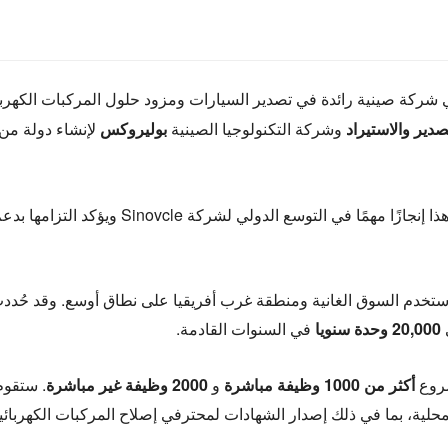
 شركة Sinovcle، وهي شركة صينية رائدة في تصدير السيارات ومزود حلول المركبات الكهر
صدير والاستيراد
وشركة التكنولوجيا الصينية
بوليروكس
لإنشاء دولة من
ويشكل هذا إنجازًا مهمًا في التوسع الدولي لشركة Sinovcle ويؤ
مقرر أن يبدأ بناء المنشأة الجديدة قبل نهاية عام ٢٠٢٥، وستخدم السوق الغانية ومنطقة غرب أفريقيا على نطاق أوسع. وق
20,000 وحدة سنويا
في السنوات القادمة.
شروع
أكثر من 1000 وظيفة مباشرة
و
2000 وظيفة غير مباشرة
. ستقو
لمحلية، بما في ذلك إصدار الشهادات لمحترفي إصلاح المركبات الكهربائي