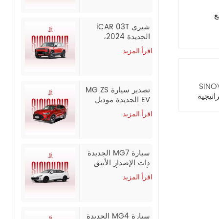
ع
شيري iCAR 03T
الجديدة 2024،
سيارة دفع رباعي
اقرأ المزيد
كهربائية طويلة
المدى، للتصدير
ارات: دعوة شركة SINOVCLE
تصدير سيارة MG ZS
 استراتيجية
EV الجديدة موديل
2026 بالجملة من
اقرأ المزيد
الصين
سيارة MG7 الجديدة
ذات الإصدار الأنيق
1.5T (300DCT) |
اقرأ المزيد
موديل 2026 /
2025، تصدير
بالجملة من الصين
سيارة MG4 الجديدة