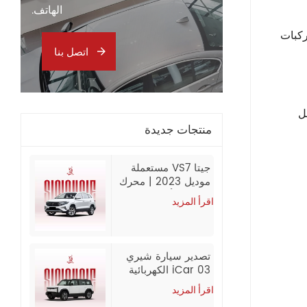
الهاتف.
ركبات
اتصل بنا
ل
منتجات جديدة
جيتا VS7 مستعملة
موديل 2023 | محرك
280TSI أوتوماتيكي
اقرأ المزيد
متقدم | 60,000 كم
| تصدير من الصين
تصدير سيارة شيري
iCar 03 الكهربائية
الجديدة 2024
اقرأ المزيد
بالجملة من الصين