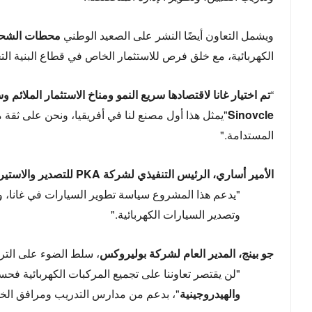
ويشمل التعاون أيضًا النشر على الصعيد الوطني
محطات الشحن
الكهربائية، مع خلق فرص للاستثمار الخاص في قطاع البنية التحت
“
تم اختيار غانا لاقتصادها سريع النمو ومناخ الاستثمار الملائم 
Sinovcle
"يمثل هذا أول مصنع لنا في أفريقيا، ونحن على ثقة 
المستدامة."
الأمير أساري، الرئيس التنفيذي لشركة PKA للتصدير والاستيراد
"يدعم هذا المشروع سياسة تطوير السيارات في غانا، ويع
وتصدير السيارات الكهربائية."
جو بينج، المدير العام لشركة بوليروكس
، سلط الضوء على التركي
"لن يقتصر تعاوننا على تجميع المركبات الكهربائية فح
والهيدروجينية
"، بدعم من مدارس التدريب ومرافق الخد