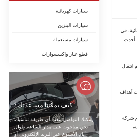
سيارات كهربائية
سيارات البنزين
بائية، في
 أحدث
سيارات مستعملة
قطع غيار واكسسوارات
كد التزامها بدعم انتقال
د حُددت أهداف
كيف يمكننا مساعدتك؟
م شركة
يمكنك التواصل معنا بأي طريقة تناسبك.
ة،
نحن متاحون على مدار الساعة طوال
أيام الأسبوع عبر البريد الإلكتروني أو