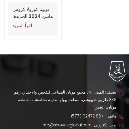
تويوتا كورولا كروس
هايبرد 2024 الجديدة،
طرازا بايونير وإيليت
اقرأ المزيد
يضيف: المبنى A1، مجمع هونان الصناعي للفحص والاختبار، رقم
336 طريق شيويشي، منطقة يويلو، مدينة تشانغشا، مقاطعة
هونان، الصين
هاتف :
+86 15773192472
بريد إلكتروني:
info@sinovcleglobal.com