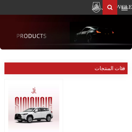
العربية
Français
English
Pусский
العربية
中
فئات المنتجات
文