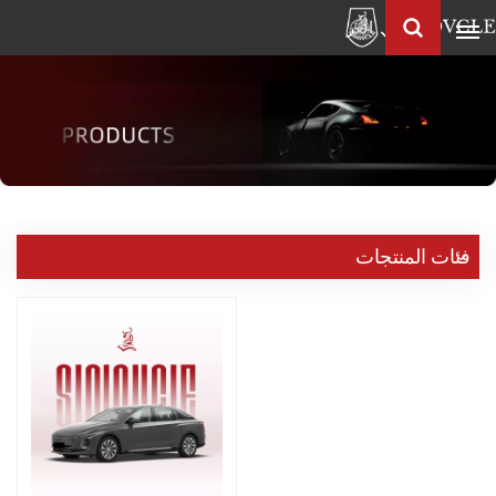
العربية
Français
English
Pусский
العربية
中
فئات المنتجات
文