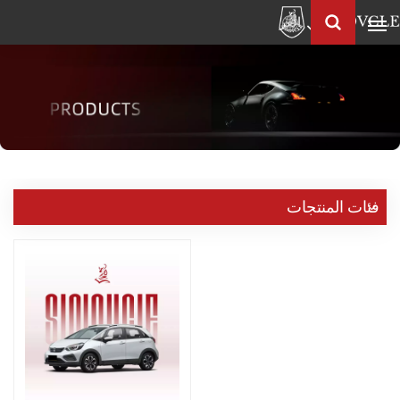
العربية
Français
English
Pусский
العربية
中
فئات المنتجات
文