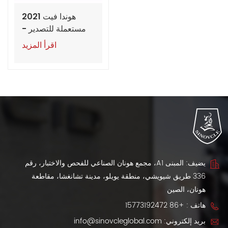
هوندا فيت 2021
مستعملة للتصدير -
1.5 لتر CVT، 100
اقرأ المزيد
ألف كم، عرض الوكلاء
والموزعين
يضيف: المبنى A1، مجمع هونان الصناعي للفحص والاختبار، رقم
336 طريق شيويشي، منطقة يويلو، مدينة تشانغشا، مقاطعة
هونان، الصين
هاتف :
+86 15773192472
بريد إلكتروني:
info@sinovcleglobal.com