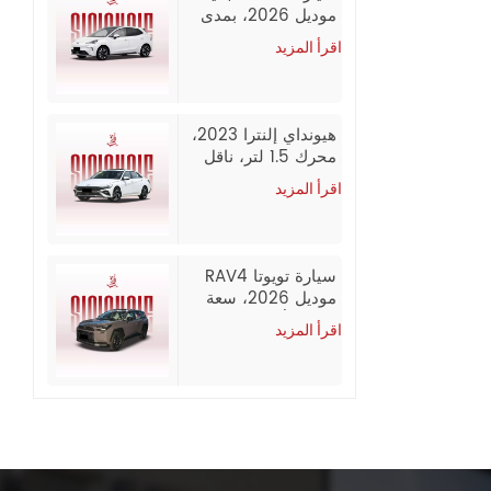
موديل 2026، بمدى
يصل إلى 437 كم
اقرأ المزيد
(CLTC)، إصدار
كومبوزد، سيارة
سيدان كهربائية
بالكامل وبسعر
هيونداي إلنترا 2023،
معقول، تصدير
محرك 1.5 لتر، ناقل
بالجملة من الصين
حركة CVT، فئة GLX
اقرأ المزيد
Elite، بنزين، سيارة
مستعملة
سيارة تويوتا RAV4
موديل 2026، سعة
2.0 لتر/2.5 لتر، دفع
اقرأ المزيد
رباعي، إصدار فاخر،
بنزين، سيارة
مستعملة