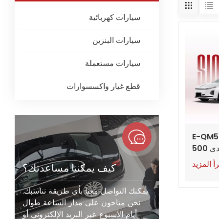
سيارات كهربائية
سيارات البنزين
سيارات مستعملة
قطع غيار واكسسوارات
هونغتشي E-QM5
الجديدة 2025 بمدى 500
ة سيدان
أ المزيد
كيف يمكننا مساعدتك؟
رة بمدى
طويل
يمكنك التواصل معنا بأي طريقة تناسبك.
نحن متاحون على مدار الساعة طوال
أيام الأسبوع عبر البريد الإلكتروني أو