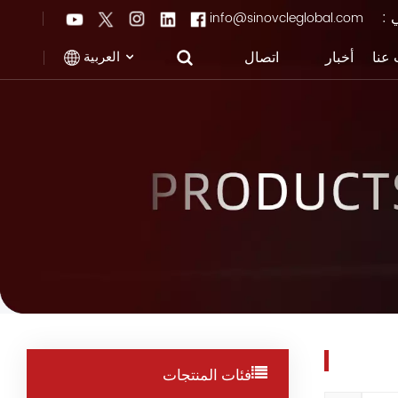
ي :
info@sinovcleglobal.com
العربية
عنا
أخبار
اتصال
English
Français
Pусский
العربية
中文
فئات المنتجات