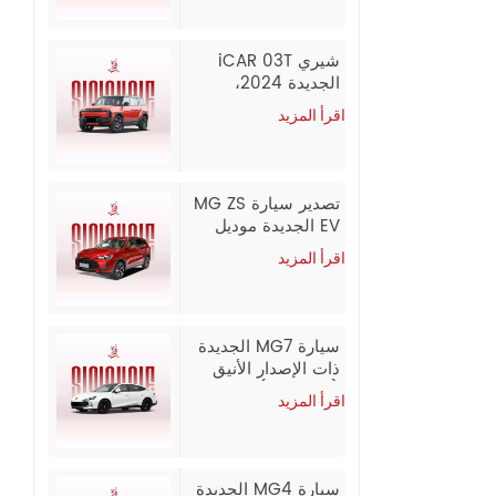
شيري iCAR 03T
الجديدة 2024،
سيارة دفع رباعي
اقرأ المزيد
كهربائية طويلة
المدى، للتصدير
تصدير سيارة MG ZS
EV الجديدة موديل
2026 بالجملة من
اقرأ المزيد
الصين
سيارة MG7 الجديدة
ذات الإصدار الأنيق
1.5T (300DCT) |
اقرأ المزيد
موديل 2026 /
2025، تصدير
بالجملة من الصين
سيارة MG4 الجديدة