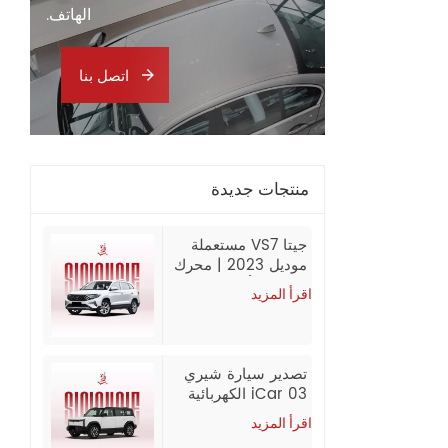
الهاتف.
اتصل بنا
منتجات جديدة
جيتا VS7 مستعملة
موديل 2023 | محرك
280TSI أوتوماتيكي
اقرأ المزيد
متقدم | 60,000 كم
| تصدير من الصين
تصدير سيارة شيري
iCar 03 الكهربائية
الجديدة 2024
اقرأ المزيد
بالجملة من الصين