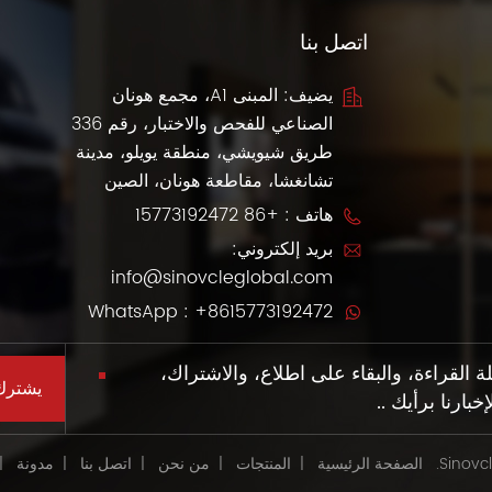
اتصل بنا
يضيف: المبنى A1، مجمع هونان
الصناعي للفحص والاختبار، رقم 336
طريق شيويشي، منطقة يويلو، مدينة
تشانغشا، مقاطعة هونان، الصين
هاتف :
+86 15773192472
بريد إلكتروني:
info@sinovcleglobal.com
WhatsApp :
+8615773192472
القراءة، والبقاء على اطلاع، والاشتراك،
بارنا برأيك ..
الصفحة الرئيسية
|
المنتجات
|
من نحن
|
اتصل بنا
|
مدونة
|