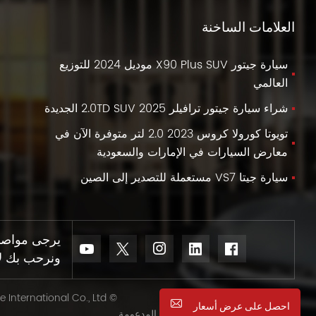
العلامات الساخنة
سيارة جيتور X90 Plus SUV موديل 2024 للتوزيع
العالمي
شراء سيارة جيتور ترافيلر 2025 2.0TD SUV الجديدة
تويوتا كورولا كروس 2023 2.0 لتر متوفرة الآن في
معارض السيارات في الإمارات والسعودية
سيارة جيتا VS7 مستعملة للتصدير إلى الصين
يرجى مواصلة 
ونرحب بك لإخ
© Sinovcle International Co., Ltd.
احصل على عرض أسعار
IPv6 الشبكة المدعومة