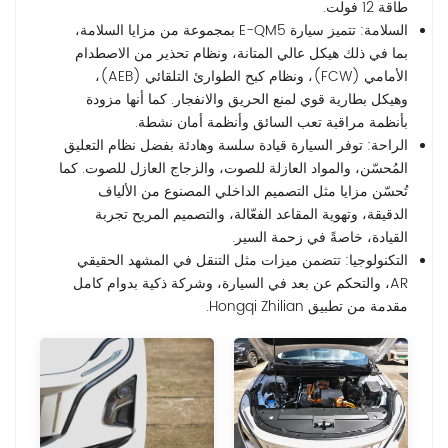
طاقة 12 فولت.
السلامة: تتميز سيارة E-QM5 بمجموعة من مزايا السلامة،
بما في ذلك هيكل عالي المتانة، ونظام تحذير من الاصطدام
الأمامي (FCW)، ونظام كبح الطوارئ التلقائي (AEB)،
وهيكل بطارية قوي لمنع الحريق والانفجار. كما أنها مزودة
بأنظمة مراقبة تعب السائق وأنظمة أمان نشطة.
الراحة: توفر السيارة قيادة سلسة وهادئة بفضل نظام التعليق
المُحسّن، والمواد العازلة للصوت، والزجاج العازل للصوت. كما
تُحسّن مزايا مثل التصميم الداخلي المصنوع من الألياف
الدقيقة، وتهوية المقاعد الفعّالة، والتصميم المريح تجربة
القيادة، خاصةً في زحمة السير.
التكنولوجيا: تتضمن ميزات مثل التنقل في المشهد الحقيقي
AR، والتحكم عن بعد في السيارة، وشركة ذكية بدوام كامل
مقدمة من تطبيق Hongqi Zhilian.