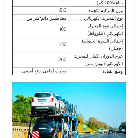
ساعة/100 كم)
1810
وزن المركبة (كجم)
نوع المحرك الكهربائي
مغناطيس دائم/متزامن
إجمالي قوة المحرك
100
الكهربائي (كيلوواط)
إجمالي القدرة الحصانية
136
(حصان)
عزم الدوران الكلي للمحرك
260
الكهربائي (نيوتن متر)
محرك أمامي. دفع أمامي.
وضع القيادة