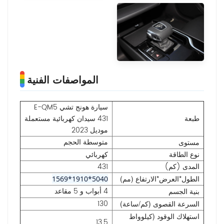
المواصفات الفنية
سيارة هونج تشي E-QM5
طبعة
431 سيدان كهربائية مستعملة
موديل 2023
متوسطة الحجم
مستوى
نوع الطاقة
كهربائي
المدى (كم)
431
الطول*العرض*الارتفاع (مم)
5040*1910*1569
4 أبواب و 5 مقاعد
بنية الجسم
130
السرعة القصوى (كم/ساعة)
استهلاك الوقود (كيلوواط
13.5