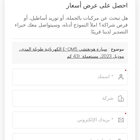
احصل على عرض أسعار
هل تبحث عن مركبات بالجملة، أو توريد أساطيل، أو
فرص شراكة؟ املأ النموذج أدناه، وسيتواصل معك خبراء
التصدير لدينا قريبًا.
موضوع :
سيارة هونغتشي E-QM5 الكهربائية طويلة المدى،
موديل 2023، مستعملة: 431 كم