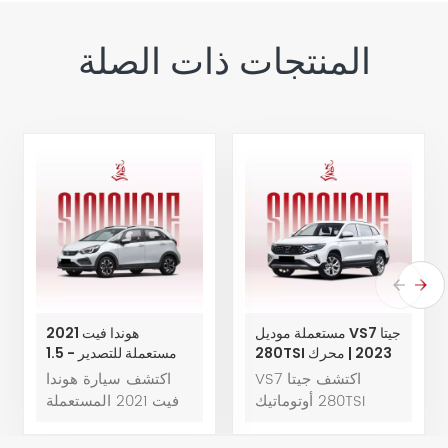
المنتجات ذات الصلة
جيتا VS7 مستعملة موديل
هوندا فيت 2021
2023 | محرك 280TSI
مستعملة للتصدير - 1.5
أوتوماتيكي متقدم |
لتر CVT، 100 ألف كم،
اكتشف جيتا VS7
اكتشف سيارة هوندا
60,000 كم | تصدير من
عرض الوكلاء والموزعين
280TSI أوتوماتيك
فيت 2021 المستعملة
الصين
بروجريسيف إديشن
بحالة ممتازة،
موديل 2023، بمسافة
والمعروضة للبيع