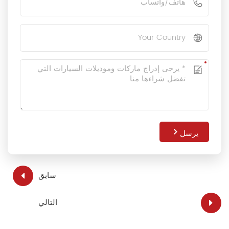
يرسل
سابق
التالي