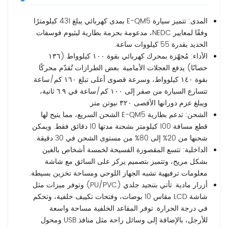
المدى: تتميز سيارة E-QM5 بمدى كهربائي يبلغ 431 كيلومترًا
وفقًا لمعايير NEDC، مدعومة بحزمة بطارية ليثيوم فوسفات
الحديد بقدرة 55 كيلووات ساعة.
الأداء: مُجهّزة بمحرك كهربائي بقوة ١٠٠ كيلوواط (١٣٦
حصانًا) يدفع العجلات الأمامية. بعض الطرازات تُقدّم محركًا
بقوة ١٤٠ كيلوواط، وسرعة قصوى أعلى تبلغ ١٦٠ كم/ساعة.
تتسارع السيارة من صفر إلى ١٠٠ كم/ساعة في ٦.٩ ثانية،
ويبلغ عزم دورانها الأقصى ٣٢٠ نيوتن متر.
الشحن: تدعم بطارية E-QM5 الشحن السريع، مما يتيح لها
قطع مسافة 100 كيلومتر بشحنة مدتها 10 دقائق فقط. ويمكن
شحنها من 20% إلى 80% من مستوى الشحن في 30 دقيقة.
الداخلية: تتسع المقصورة الفسيحة لخمسة أشخاص بالغين
بشكل مريح، وتتميز بتصميم يركز على السائق مع شاشة
معلومات ترفيهية تشبه الجهاز اللوحي ومساحة تخزين بسيطة.
أزرار مادية. تأتي بتنجيد جلدي (PU/PVC) وتوفر ميزات مثل
شاشة LCD مقاس 10 بوصات، وفتحات تكييف خلفية، وتحكم
في درجة الحرارة. توفر المقاعد الخلفية مساحة واسعة
للأرجل، بالإضافة إلى وسائل راحة مثل منافذ USB ومحول