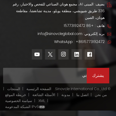
الهندسة الألمانية
السيارة المستعملة
يضيف: المبنى A1، مجمع هونان الصناعي للفحص والاختبار، رقم
والأسعار المعقولة، مما
بناقل حركة CVT، مع
336 طريق شيويشي، منطقة يويلو، مدينة تشانغشا، مقاطعة
يجعلها خيارًا ممتازًا
توفير ممتاز في
هونان، الصين
للوكلاء والشركاء
استهلاك الوقود،
هاتف :
+86 15773192472
التجاريين في أفريقيا
ومساحة تخزين عملية،
والشرق الأوسط
وموثوقية هوندا
بريد إلكتروني:
info@sinovcleglobal.com
وغيرهما.
الأسطورية. إذا كنت
WhatsApp :
+8615773192472
تبحث عن سيارة هوندا
فيت مستعملة بأسعار
معقولة للاستخدام
المحلي أو للتصدير،
فهذا الطراز خيار ذكي
ومناسب للميزانية.
© Sinovcle International Co., Ltd.
الصفحة الرئيسية
|
المنتجات
|
من نحن
|
اتصل بنا
|
مدونة
|
الأسئلة الشائعة
|
خريطة الموقع
|
XML
|
سياسة الخصوصية
IPv6 الشبكة المدعومة