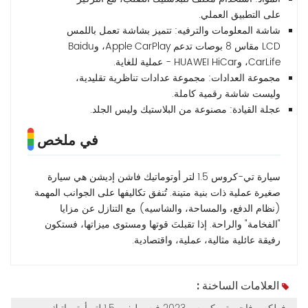
على التطبيق العملي.
شاشة المعلومات والترفيه: تتميز بشاشة تعمل باللمس
LCD مقاس 8 بوصات تدعم Apple CarPlay، وBaidu
CarLife، وHUAWEI HiCar - عملية للغاية.
مجموعة العدادات: مجموعة عدادات تناظرية تقليدية،
وليست شاشة رقمية كاملة.
عجلة القيادة: مصنوعة من البلاستيك وليس الجلد.
في ملخص
سيارة تي-كروس 1.5 لتر أوتوماتيك فاشن إديشن هي سيارة
صغيرة عملية ذات بنية متينة. تُنفق تكاليفها على الجوانب المهمة
(نظام الدفع، والمساحة، والشاسيه) مع التنازل عن مزايا
"الفخامة" والراحة. إذا تقبلتَ قوتها ومستوى ميزاتها، فستكون
رفيقة عائلية مثالية، عملية، واقتصادية.
العلامات الساخنة :