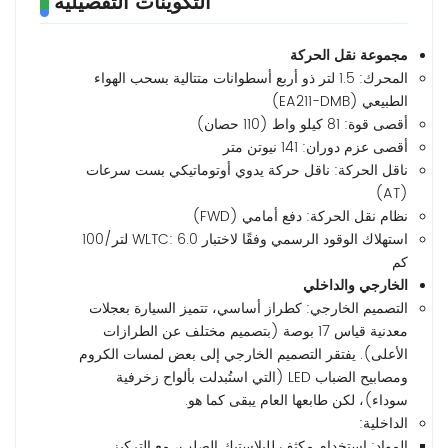
التكوينات التفصيلية
مجموعة نقل الحركة
المحرك: 1.5 لتر ذو أربع أسطوانات متتالية بسحب الهواء
الطبيعي (EA211-DMB)
أقصى قوة: 81 كيلو واط (110 حصان)
أقصى عزم دوران: 141 نيوتن متر
ناقل الحركة: ناقل حركة يدوي أوتوماتيكي بست سرعات
(AT)
نظام نقل الحركة: دفع أمامي (FWD)
استهلاك الوقود الرسمي وفقًا لاختبار WLTC: 6.0 لتر/100
كم
الخارجي والداخلي
التصميم الخارجي: كطراز أساسي، تتميز السيارة بعجلات
معدنية قياس 17 بوصة (بتصميم مختلف عن الطرازات
الأعلى). يفتقر التصميم الخارجي إلى بعض لمسات الكروم
ومصابيح الضباب LED (التي استُبدلت بألواح زخرفية
سوداء)، لكن طابعها العام يبقى كما هو.
الداخلية:
المواد: استخدام مكثف للبلاستيك الصلب، مع التركيز