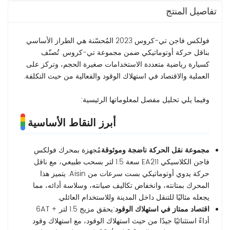
تفاصيل المنتج
فولكس فاجن تي-كروس 2023 المُحسّنة هي الطراز الأساسي
بناقل حركة أوتوماتيكي ضمن مجموعة تي-كروس. تُصنّف
كسيارة رياضية متعددة الاستخدامات صغيرة الحجم، وتركز على
العملية والاقتصاد في استهلاك الوقود والفعالية من حيث التكلفة.
وفيما يلي تحليل مفصل لمعلوماتها الرئيسية:
أبرز النقاط الأساسية
مجموعة نقل الحركة ناضجة وموثوقة
مُجهزة بمحرك فولكس
فاجن الكلاسيكي EA211 سعة 1.5 لتر بسحب طبيعي، مع ناقل
حركة يدوي أوتوماتيكي بست سرعات من Aisin. يتميز هذا
المحرك بمتانته، وانخفاض تكاليف صيانته، وسلاسة أدائه، مما
يجعله مثاليًا للتنقل داخل المدينة وللاستخدام العائلي.
اقتصاد ممتاز في استهلاك الوقود
:يحقق مزيج 1.5 لتر + 6AT
أداءً استثنائيًا جيدًا من حيث استهلاك الوقود، مع استهلاك وقود