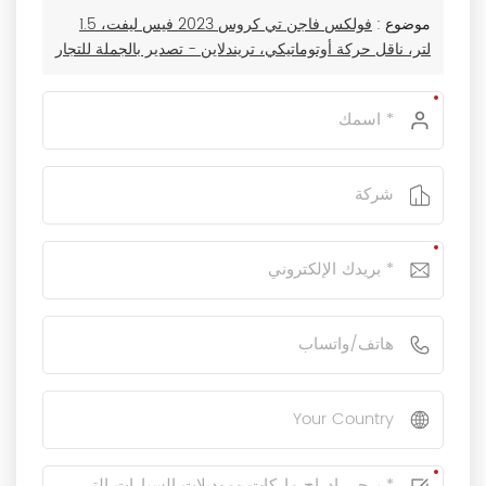
موضوع :
فولكس فاجن تي كروس 2023 فيس ليفت، 1.5
لتر، ناقل حركة أوتوماتيكي، تريندلاين - تصدير بالجملة للتجار