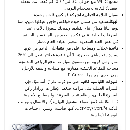
مجمع WLTC يبلغ حوالي 6.0 لتر / 100 كم فقط، مما يجعله
اقتصاديًا للغاية للاستخدام اليومي.
ضمان العلامة التجارية لشركة فولكس فاجن وجودة
الهيكل
تستفيد من ضمان جودة فولكس فاجن. هيكلها متين، مما
يوفر ثباتًا ممتازًا أثناء القيادة، ويمنحك شعورًا بالأمان عند
السرعات العالية، على عكس العديد من المنافسين اليابانيين
في نفس الفئة السعرية. شعور القيادة العام ممتاز.
قاعدة عجلات ومساحة أعلى من فئتها
على الرغم من كونها
سيارة دفع رباعي صغيرة، إلا أن قاعدة عجلاتها تصل إلى 2651
ملم، وهي قريبة من مستوى سيارات الدفع الرباعي المدمجة.
مساحة المقاعد الخلفية ممتازة، مع مساحة واسعة للأرجل،
وهي إحدى أهم مزايا T-Cross.
الميزات القياسية كافية
:حتى مع كونها طرازًا أساسيًا، فإن
الميزات العملية مثل مراقبة ضغط الإطارات، ورادار ركن
السيارة الخلفي، ونظام تثبيت السرعة، والمصابيح الأمامية
LED الكاملة (مع أضواء التشغيل النهارية)، والاتصال بالهواتف
الذكية CarPlay/CarLife، كلها قياسية، وتلبي الاحتياجات
اليومية الأساسية.