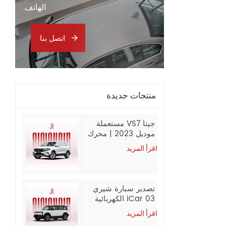
الهاتف.
اتصل بنا
منتجات جديدة
جيتا VS7 مستعملة
موديل 2023 | محرك
280TSI أوتوماتيكي
اقرأ المزيد
متقدم | 60,000 كم
| تصدير من الصين
تصدير سيارة شيري
iCar 03 الكهربائية
الجديدة 2024
اقرأ المزيد
بالجملة من الصين