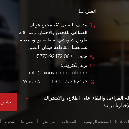
اتصل بنا
يضيف: المبنى A1، مجمع هونان
الصناعي للفحص والاختبار، رقم 336
طريق شيويشي، منطقة يويلو، مدينة
تشانغشا، مقاطعة هونان، الصين
هاتف :
+86 15773192472
بريد إلكتروني:
info@sinovcleglobal.com
WhatsApp :
+8615773192472
القراءة، والبقاء على اطلاع، والاشتراك،
بارنا برأيك ..
الصفحة الرئيسية
|
المنتجات
|
من نحن
|
اتصل بنا
|
مدونة
|