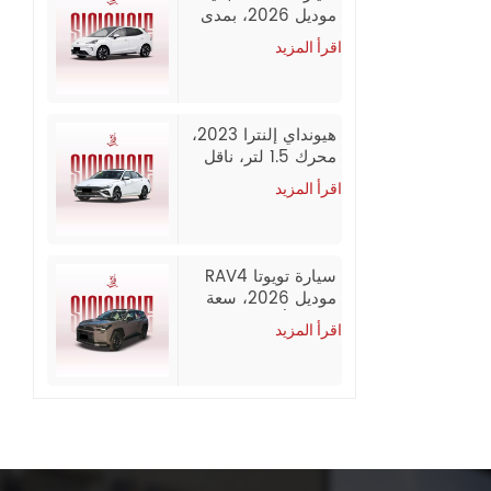
موديل 2026، بمدى
يصل إلى 437 كم
اقرأ المزيد
(CLTC)، إصدار
كومبوزد، سيارة
سيدان كهربائية
بالكامل وبسعر
هيونداي إلنترا 2023،
معقول، تصدير
محرك 1.5 لتر، ناقل
بالجملة من الصين
حركة CVT، فئة GLX
اقرأ المزيد
Elite، بنزين، سيارة
مستعملة
سيارة تويوتا RAV4
موديل 2026، سعة
2.0 لتر/2.5 لتر، دفع
اقرأ المزيد
رباعي، إصدار فاخر،
بنزين، سيارة
مستعملة