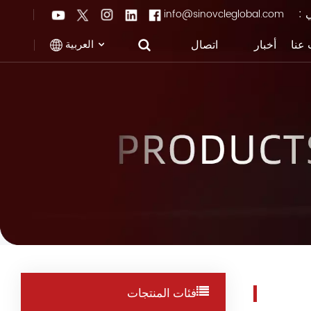
ي :
info@sinovcleglobal.com
العربية
عنا
أخبار
اتصال
English
Français
Pусский
العربية
中文
فئات المنتجات