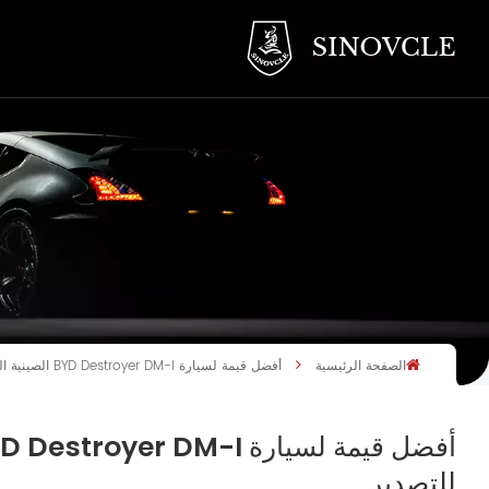
الصفحة الرئيسية
أفضل قيمة لسيارة BYD Destroyer DM-I الصينية الهجينة القابلة للشحن 05 2025 للتصدير
للتصدير