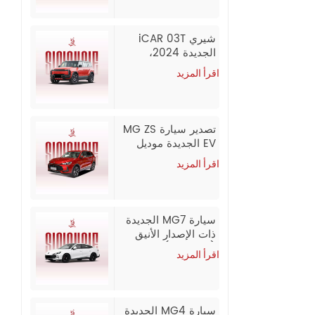
شيري iCAR 03T
الجديدة 2024،
سيارة دفع رباعي
اقرأ المزيد
كهربائية طويلة
المدى، للتصدير
تصدير سيارة MG ZS
EV الجديدة موديل
2026 بالجملة من
اقرأ المزيد
الصين
سيارة MG7 الجديدة
ذات الإصدار الأنيق
1.5T (300DCT) |
اقرأ المزيد
موديل 2026 /
2025، تصدير
بالجملة من الصين
سيارة MG4 الجديدة