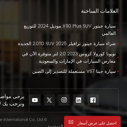
العلامات الساخنة
سيارة جيتور X90 Plus SUV موديل 2024 للتوزيع
العالمي
شراء سيارة جيتور ترافيلر 2025 2.0TD SUV الجديدة
تويوتا كورولا كروس 2023 2.0 لتر متوفرة الآن في
معارض السيارات في الإمارات والسعودية
سيارة جيتا VS7 مستعملة للتصدير إلى الصين
يرجى مواصلة 
ونرحب بك لإخ
© Sinovcle International Co., Ltd.
احصل على عرض أسعار
IPv6 الشبكة المدعومة