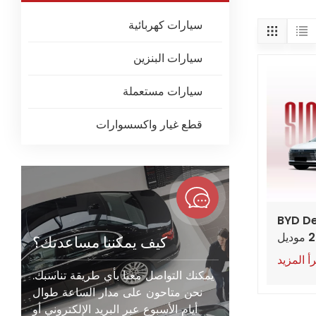
سيارات كهربائية
سيارات البنزين
سيارات مستعملة
قطع غيار واكسسوارات
BYD De
الجديدة 05 2025 موديل
كيف يمكننا مساعدتك؟
DM-i 
أ المزيد
يمكنك التواصل معنا بأي طريقة تناسبك.
نحن متاحون على مدار الساعة طوال
أيام الأسبوع عبر البريد الإلكتروني أو