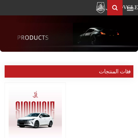
العربية
Français
English
Pусский
العربية
中
فئات المنتجات
文