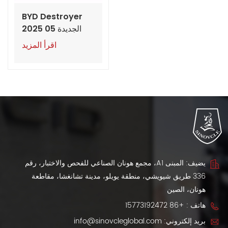
BYD Destroyer
الجديدة 05 2025
موديل DM-i
اقرأ المزيد
55KM/120KM
يضيف: المبنى A1، مجمع هونان الصناعي للفحص والاختبار، رقم
336 طريق شيويشي، منطقة يويلو، مدينة تشانغشا، مقاطعة
هونان، الصين
هاتف :
+86 15773192472
بريد إلكتروني:
info@sinovcleglobal.com