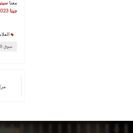
معنا
سينو
جيتا VS7 2023 جاهزة للتصدير
العلا
سوق الس
مرا