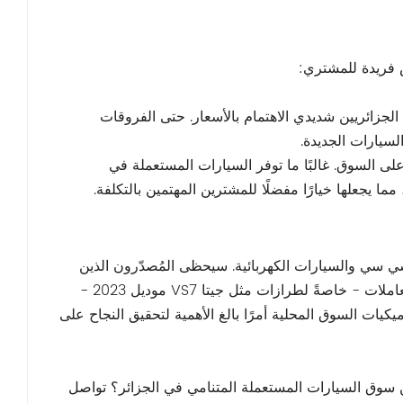
 فريدة للمشتري:
الجزائريين شديدي الاهتمام بالأسعار. حتى الفروقات
لسيارات الجديدة.
 السوق. غالبًا ما توفر السيارات المستعملة في
 الجزائر الآن سوقًا واعدة للسيارات المستعملة التي تقل سعتها عن 1800 سي سي والسيارات الكهربائية. سيحظى المُصدّرون الذين
يُقدّمون أسعارًا تنافسية، وشفافية في حالة السيارة، وسلاسة في إجراءات المعاملات - خاصةً لطرازات مثل جيتا VS7 موديل 2023 -
كيات السوق المحلية أمرًا بالغ الأهمية لتحقيق النجاح على
سوق السيارات المستعملة المتنامي في الجزائر؟ تواصل