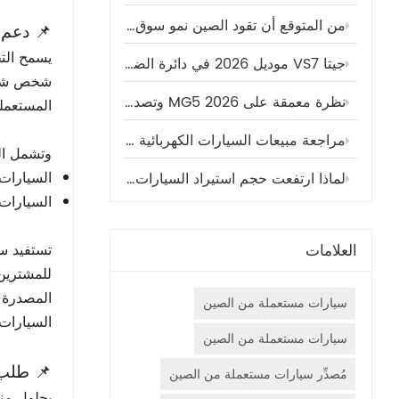
من المتوقع أن تقود الصين نمو سوق السيارات العالمية مرة أخرى في عام 2025، حيث تمثل ما يقرب من 30% من المبيعات العالمية
📌 دعم 
جيتا VS7 موديل 2026 في دائرة الضوء: سيارة فولكس فاجن الرياضية متعددة الاستخدامات متوسطة الحجم، والتي لم تُقدَّر حق قدرها، جاهزة للهيمنة على الأسواق الخارجية (حصريًا من سينوكل)
شخص شراء
نظرة معمقة على MG5 2026 وتصديرها: لماذا ستحطم هذه السيارة السيدان ذات الباب الخلفي، التي يقل سعرها عن 9000 دولار، الأرقام القياسية للوكلاء في عام 2025 (حصريًا من Sinovcle)
المستعملة
مراجعة مبيعات السيارات الكهربائية العالمية | تقرير سوق الربع الثالث من عام ٢٠٢٥
وتشمل الح
السيارات ذات سعة محرك 0
لماذا ارتفعت حجم استيراد السيارات في الجزائر في الآونة الأخيرة؟
السيارات 
العلامات
المصدرة إ
سيارات مستعملة من الصين
السيارات 
سيارات مستعملة من الصين
📌 طلب 
مُصدِّر سيارات مستعملة من الصين