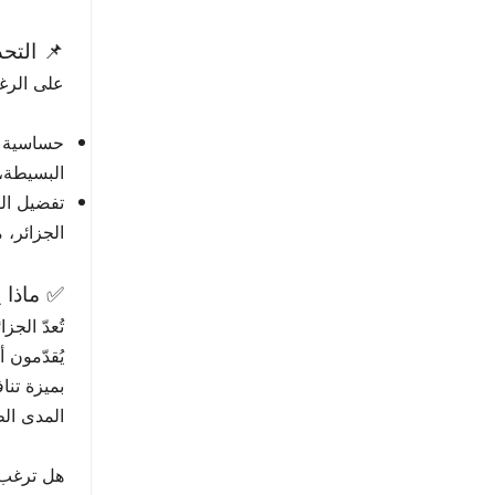
📌 التحد
على الرغ
حساسية عا
البسيطة، 
تفضيل الط
الجزائر، مثل جيتا VS7 موديل 2023، عملية شراء أسهل من السيارات ا
✅ ماذا 
بميزة تنا
المدى الط
هل ترغب 