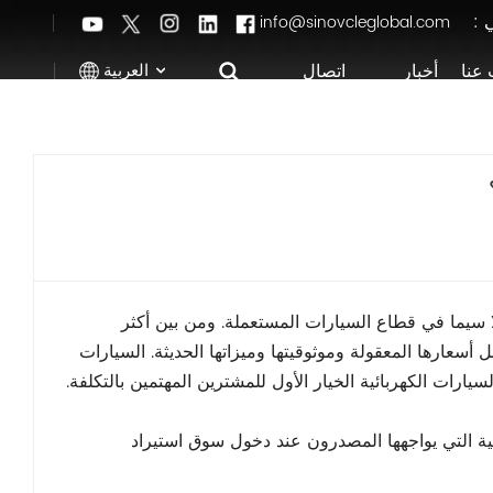
ي :
info@sinovcleglobal.com
العربية
عنا
أخبار
اتصال
English
Français
Pусский
ة، لا سيما في قطاع السيارات المستعملة. ومن بين أكثر
العربية
اكتسبت شعبيةً سريعةً بفضل أسعارها المعقولة وموثوقيتها وميزاتها الحديثة. السيارات
中文
يارات الكهربائية الخيار الأول للمشترين المهتمين بالتكلفة.
ية التي يواجهها المصدرون عند دخول سوق استيراد