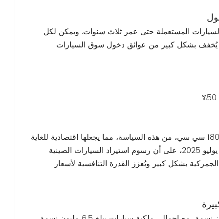
ول
الأمر الإداري رقم 74 - للأفراد باستيراد السيارات المستعملة حتى عمر ثلاث سنوات. ويمكن لكل
ا يُخفف بشكل كبير من عوائق دخول سوق السيارات
تستفيد سيارة جيتا VS7 موديل 2023، بمحركاتها الفعالة التي تقل سعتها عن 1800 سي سي، من هذه السياسة، مما يجعلها اقتصادية للغاية
للمشترين الجزائريين. إضافةً إلى ذلك، تنص سياسة جمركية جديدة، طُبقت في يوليو 2025، على أن رسوم استيراد السيارات الصينية
الجمركية بشكل كبير ويُعزز القدرة التنافسية لأسعار
يرة
بحلول منتصف عام 2025، من المتوقع أن يبلغ عدد سكان الجزائر 47.43 مليون نسمة، مع إجمالي ملكية سيارات يبلغ 6.5 مليون نسمة